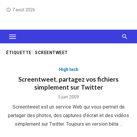
Skip
7 août 2026
access_time
to
content
Le Web, c'est comme une boîte de chocolats… On
sait jamais sur quoi on va tomber !
ÉTIQUETTE :
SCREENTWEET
High tech
Screentweet, partagez vos fichiers
simplement sur Twitter
Posted
5 juin 2009
on
Screentweet est un service Web qui vous permet de
partager des photos, des captures d’écran et des vidéos
simplement sur Twitter. Toujours en version bêta …