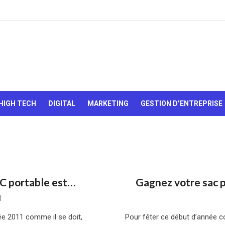
Le Web,
c'est
comme
une boîte
HIGH TECH
DIGITAL
MARKETING
GESTION D’ENTREPRISE
de
chocolats…
On sait
jamais sur
quoi on va
tomber !
PC portable est…
Gagnez votre sac p
1
ée 2011 comme il se doit,
Pour fêter ce début d’année com