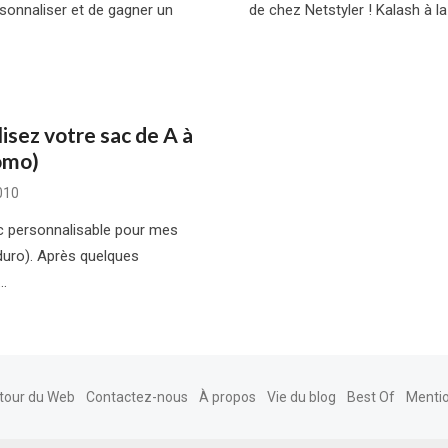
rsonnaliser et de gagner un
de chez Netstyler ! Kalash à la
isez votre sac de A à
omo)
010
ac personnalisable pour mes
uro). Après quelques
 …
tour du Web
Contactez-nous
À propos
Vie du blog
Best Of
Mentio