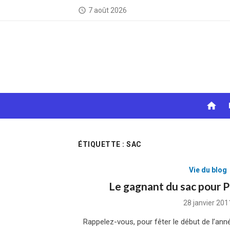
Skip
7 août 2026
access_time
to
content
home
ÉTIQUETTE :
SAC
Vie du blog
Le gagnant du sac pour 
Posted
28 janvier 201
on
Rappelez-vous, pour fêter le début de l’ann