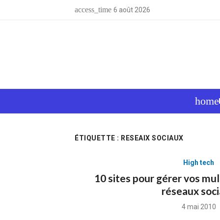
Skip
access_time
6 août 2026
to
content
home
ÉTIQUETTE :
RESEAIX SOCIAUX
High tech
10 sites pour gérer vos mul
réseaux soc
Posted
4 mai 2010
on