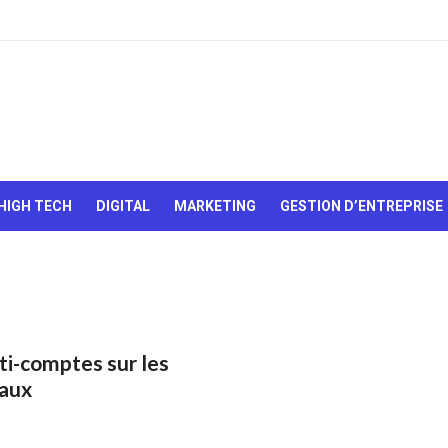
Le Web,
c'est
comme
une boîte
HIGH TECH
DIGITAL
MARKETING
GESTION D’ENTREPRISE
de
chocolats…
On sait
jamais sur
quoi on va
tomber !
ti-comptes sur les
iaux