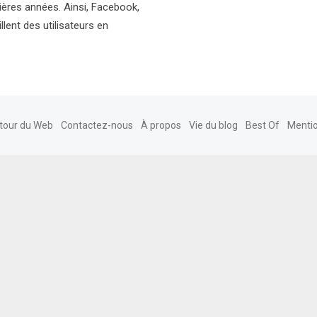
ères années. Ainsi, Facebook,
lent des utilisateurs en
tour du Web
Contactez-nous
À propos
Vie du blog
Best Of
Mentio