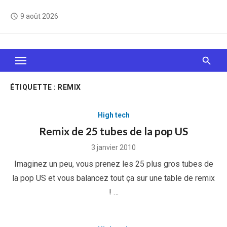
Skip
9 août 2026
access_time
to
content
Le Web, c'est comme une boîte de chocolats… On
sait jamais sur quoi on va tomber !
ÉTIQUETTE :
REMIX
High tech
Remix de 25 tubes de la pop US
Posted
3 janvier 2010
on
Imaginez un peu, vous prenez les 25 plus gros tubes de
la pop US et vous balancez tout ça sur une table de remix
! …