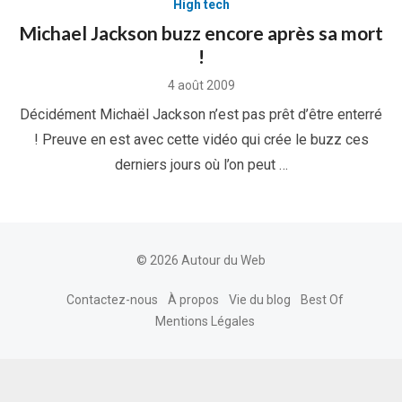
High tech
Michael Jackson buzz encore après sa mort
!
Posted
4 août 2009
on
Décidément Michaël Jackson n’est pas prêt d’être enterré
! Preuve en est avec cette vidéo qui crée le buzz ces
derniers jours où l’on peut …
© 2026 Autour du Web
Contactez-nous
À propos
Vie du blog
Best Of
Mentions Légales