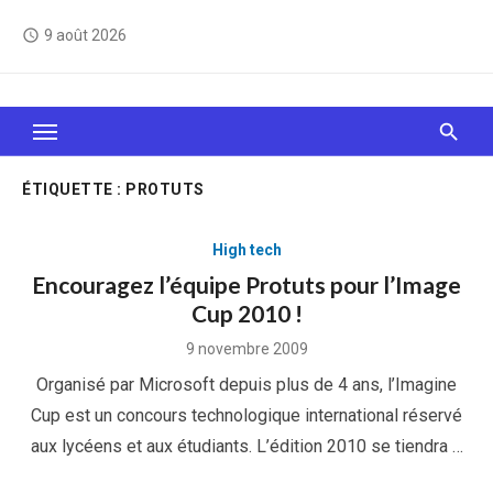
Skip
9 août 2026
access_time
to
content
Le Web, c'est comme une boîte de chocolats… On
sait jamais sur quoi on va tomber !
ÉTIQUETTE :
PROTUTS
High tech
Encouragez l’équipe Protuts pour l’Image
Cup 2010 !
Posted
9 novembre 2009
on
Organisé par Microsoft depuis plus de 4 ans, l’Imagine
Cup est un concours technologique international réservé
aux lycéens et aux étudiants. L’édition 2010 se tiendra …