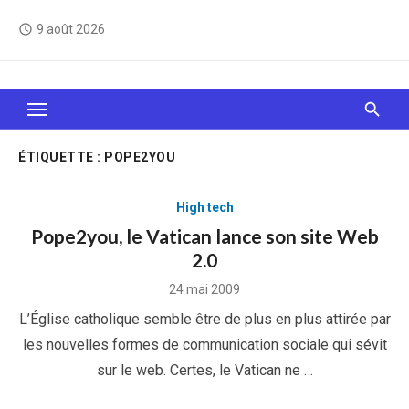
Skip
9 août 2026
access_time
to
content
Le Web, c'est comme une boîte de chocolats… On
sait jamais sur quoi on va tomber !
ÉTIQUETTE :
POPE2YOU
High tech
Pope2you, le Vatican lance son site Web
2.0
Posted
24 mai 2009
on
L’Église catholique semble être de plus en plus attirée par
les nouvelles formes de communication sociale qui sévit
sur le web. Certes, le Vatican ne …