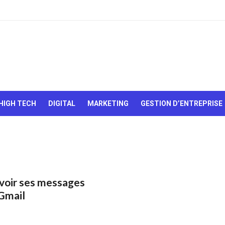
Le Web,
c'est
comme
une boîte
HIGH TECH
DIGITAL
MARKETING
GESTION D’ENTREPRISE
de
chocolats…
On sait
jamais sur
quoi on va
tomber !
voir ses messages
Gmail