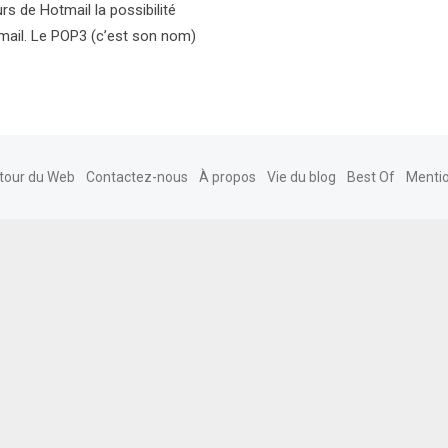
rs de Hotmail la possibilité
t mail. Le POP3 (c’est son nom)
tour du Web
Contactez-nous
À propos
Vie du blog
Best Of
Mentio