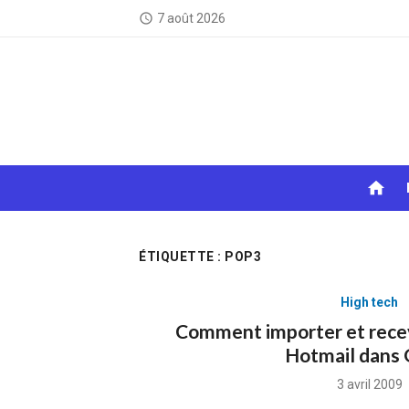
Skip
7 août 2026
access_time
to
content
home
ÉTIQUETTE :
POP3
High tech
Comment importer et rece
Hotmail dans 
Posted
3 avril 2009
on