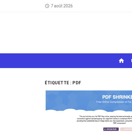
Skip
7 août 2026
access_time
to
content
home
ÉTIQUETTE :
PDF