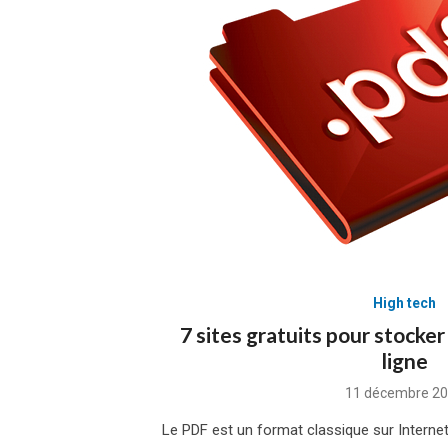
High tech
7 sites gratuits pour stocker
ligne
Posted
11 décembre 2
on
Le PDF est un format classique sur Interne