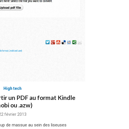
High tech
tir un PDF au format Kindle
mobi ou .azw)
Posted
22 février 2013
on
oup de massue au sein des liseuses