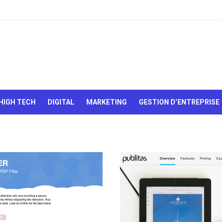
Le Web,
c'est
comme
une boîte
HIGH TECH
DIGITAL
MARKETING
GESTION D’ENTREPRISE
de
chocolats…
On sait
jamais sur
quoi on va
tomber !