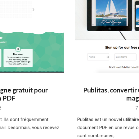
igne gratuit pour
Publitas, convertir
n PDF
maga
P
5
7
o
et. Ils sont fréquemment
Publitas est un nouvel utilita
mail. Désormais, vous recevez
document PDF en une revue ou 
sont nombreuses, …