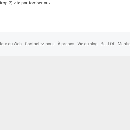
trop ?) vite par tomber aux
tour du Web
Contactez-nous
À propos
Vie du blog
Best Of
Mentio