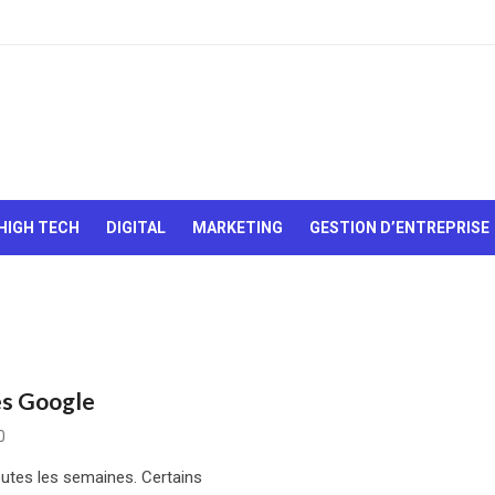
Le Web,
c'est
comme
une boîte
HIGH TECH
DIGITAL
MARKETING
GESTION D’ENTREPRISE
de
chocolats…
On sait
jamais sur
quoi on va
tomber !
es Google
0
utes les semaines. Certains