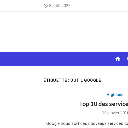
Skip
8 août 2026
access_time
to
content
home
ÉTIQUETTE :
OUTIL GOOGLE
High tech
Top 10 des servic
Posted
13 janvier 201
on
Google nous sort des nouveaux services to