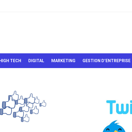
Le Web,
c'est
comme
une boîte
HIGH TECH
DIGITAL
MARKETING
GESTION D’ENTREPRISE
de
chocolats…
On sait
jamais sur
quoi on va
tomber !