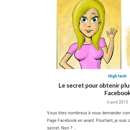
High tech
Le secret pour obtenir plus
Faceboo
Posted
6 avril 2013
on
Vous êtes nombreux à vous demander com
Page Facebook en avant. Pourtant, je suis 
secret. Non ? …