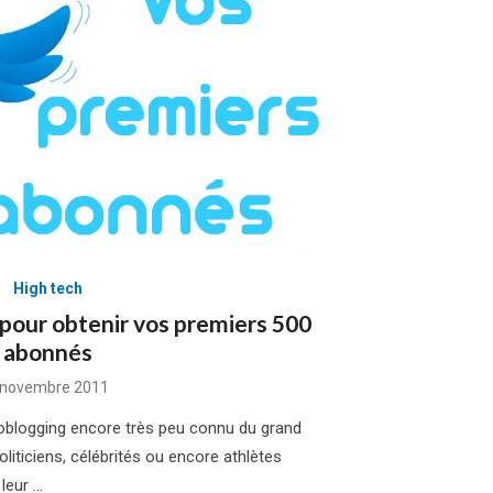
High tech
s pour obtenir vos premiers 500
abonnés
osted
 novembre 2011
n
roblogging encore très peu connu du grand
politiciens, célébrités ou encore athlètes
 leur …