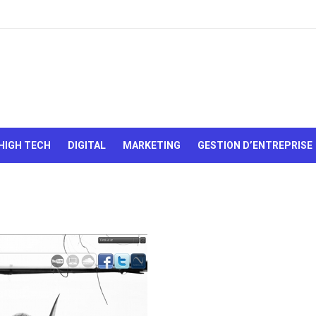
Le Web,
c'est
comme
une boîte
HIGH TECH
DIGITAL
MARKETING
GESTION D’ENTREPRISE
de
chocolats…
On sait
jamais sur
quoi on va
tomber !