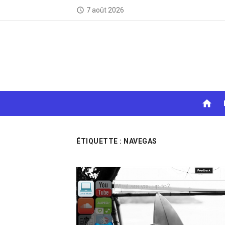
Skip
7 août 2026
access_time
to
content
home
ÉTIQUETTE :
NAVEGAS