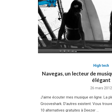
High tech
Navegas, un lecteur de musiqu
élégant
Posted
26 mars 2012
on
J’aime écouter mes musique en ligne. La plup
Grooveshark. D’autres existent. Vous trou
10 alternatives gratuites à Deezer …