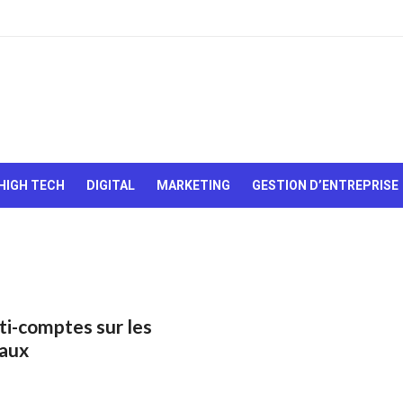
Le Web,
c'est
comme
une boîte
HIGH TECH
DIGITAL
MARKETING
GESTION D’ENTREPRISE
de
chocolats…
On sait
jamais sur
quoi on va
tomber !
ti-comptes sur les
iaux