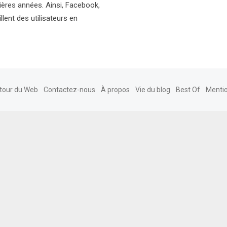
ères années. Ainsi, Facebook,
lent des utilisateurs en
tour du Web
Contactez-nous
À propos
Vie du blog
Best Of
Mentio