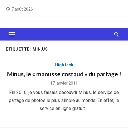
Skip
7 août 2026
access_time
to
content
Le Web, c'est comme une boîte de chocolats… On
sait jamais sur quoi on va tomber !
ÉTIQUETTE :
MIN.US
High tech
Minus, le « maousse costaud » du partage !
Posted
17 janvier 2011
on
Fin 2010, je vous faisais découvrir Minus, le service de
partage de photos le plus simple au monde. En effet, le
service en ligne gratuit …