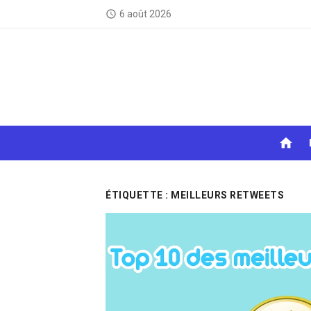
Skip
6 août 2026
access_time
to
content
home
ÉTIQUETTE :
MEILLEURS RETWEETS