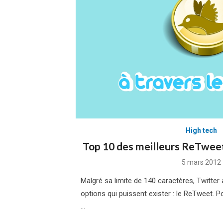
High tech
Top 10 des meilleurs ReTweet
Posted
5 mars 2012
on
Malgré sa limite de 140 caractères, Twitter 
options qui puissent exister : le ReTweet. P
…