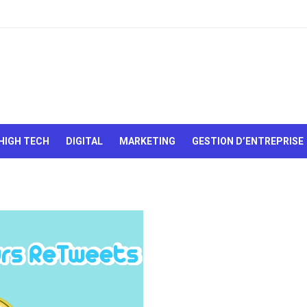
Le Web,
c'est
comme
une boîte
HIGH TECH
DIGITAL
MARKETING
GESTION D’ENTREPRISE
de
chocolats…
On sait
jamais sur
quoi on va
tomber !