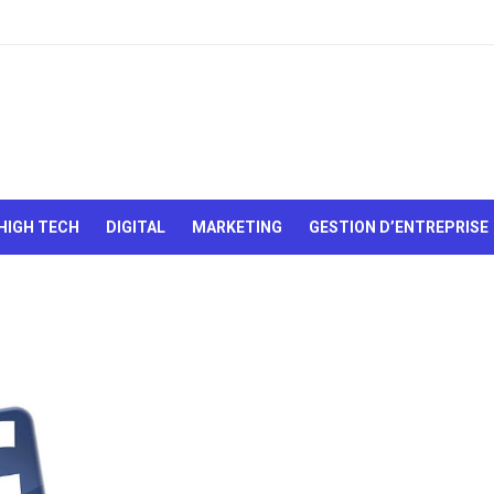
Le Web,
c'est
comme
une boîte
HIGH TECH
DIGITAL
MARKETING
GESTION D’ENTREPRISE
de
chocolats…
On sait
jamais sur
quoi on va
tomber !