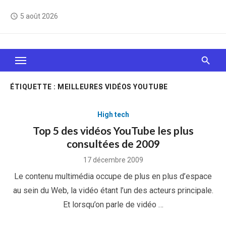
Skip
5 août 2026
access_time
to
content
Le Web, c'est comme une boîte de chocolats… On
sait jamais sur quoi on va tomber !
ÉTIQUETTE :
MEILLEURES VIDÉOS YOUTUBE
High tech
Top 5 des vidéos YouTube les plus
consultées de 2009
Posted
17 décembre 2009
on
Le contenu multimédia occupe de plus en plus d’espace
au sein du Web, la vidéo étant l’un des acteurs principale.
Et lorsqu’on parle de vidéo …