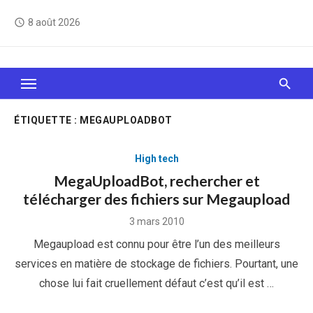
Skip
8 août 2026
access_time
to
content
Le Web, c'est comme une boîte de chocolats… On
sait jamais sur quoi on va tomber !
ÉTIQUETTE :
MEGAUPLOADBOT
High tech
MegaUploadBot, rechercher et
télécharger des fichiers sur Megaupload
Posted
3 mars 2010
on
Megaupload est connu pour être l’un des meilleurs
services en matière de stockage de fichiers. Pourtant, une
chose lui fait cruellement défaut c’est qu’il est …