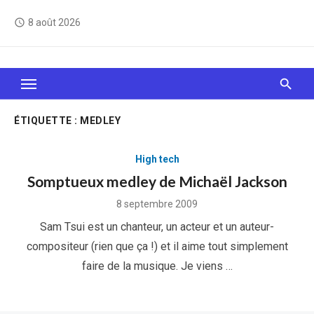
Skip
8 août 2026
access_time
to
content
Le Web, c'est comme une boîte de chocolats… On
sait jamais sur quoi on va tomber !
ÉTIQUETTE :
MEDLEY
High tech
Somptueux medley de Michaël Jackson
Posted
8 septembre 2009
on
Sam Tsui est un chanteur, un acteur et un auteur-
compositeur (rien que ça !) et il aime tout simplement
faire de la musique. Je viens …