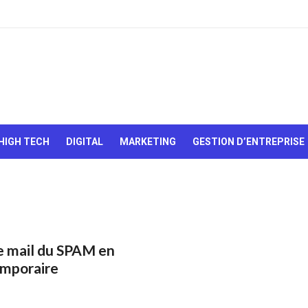
Le Web,
c'est
comme
une boîte
HIGH TECH
DIGITAL
MARKETING
GESTION D’ENTREPRISE
de
chocolats…
On sait
jamais sur
quoi on va
tomber !
te mail du SPAM en
emporaire