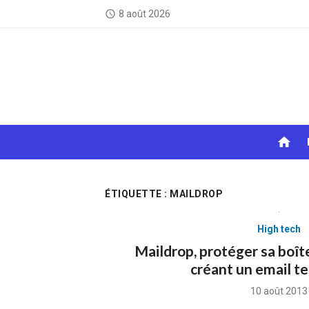
Skip
8 août 2026
access_time
to
content
home
ÉTIQUETTE :
MAILDROP
High tech
Maildrop, protéger sa boî
créant un email t
Posted
10 août 2013
on