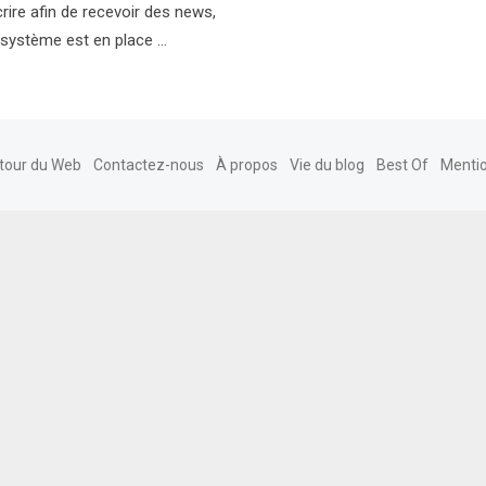
rire afin de recevoir des news,
 système est en place …
tour du Web
Contactez-nous
À propos
Vie du blog
Best Of
Mentio