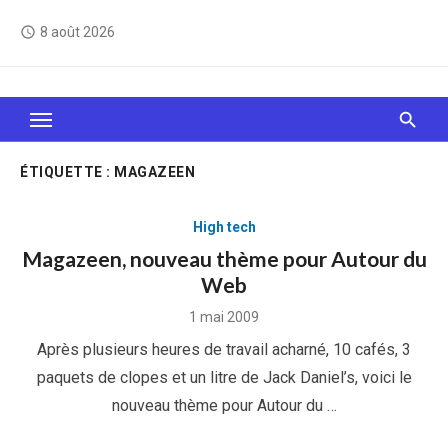
Skip
8 août 2026
access_time
to
content
Le Web, c'est comme une boîte de chocolats… On
sait jamais sur quoi on va tomber !
ÉTIQUETTE :
MAGAZEEN
High tech
Magazeen, nouveau thème pour Autour du
Web
Posted
1 mai 2009
on
Après plusieurs heures de travail acharné, 10 cafés, 3
paquets de clopes et un litre de Jack Daniel’s, voici le
nouveau thème pour Autour du …