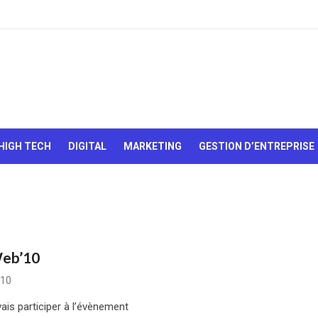
Le Web,
c'est
comme
une boîte
HIGH TECH
DIGITAL
MARKETING
GESTION D’ENTREPRISE
de
chocolats…
On sait
jamais sur
quoi on va
tomber !
Web’10
010
ais participer à l’évènement