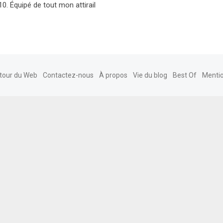
0. Équipé de tout mon attirail
tour du Web
Contactez-nous
À propos
Vie du blog
Best Of
Mentio