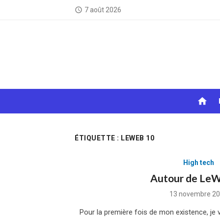
Skip
7 août 2026
access_time
to
content
home
ÉTIQUETTE :
LEWEB 10
High tech
Autour de Le
Posted
13 novembre 2
on
Pour la première fois de mon existence, je v