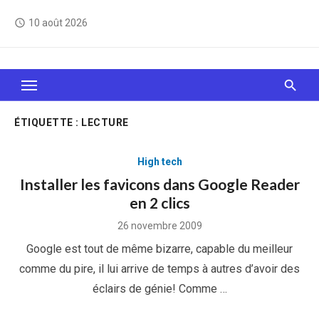
Skip
10 août 2026
access_time
to
content
Le Web, c'est comme une boîte de chocolats… On
sait jamais sur quoi on va tomber !
ÉTIQUETTE :
LECTURE
High tech
Installer les favicons dans Google Reader
en 2 clics
Posted
26 novembre 2009
on
Google est tout de même bizarre, capable du meilleur
comme du pire, il lui arrive de temps à autres d’avoir des
éclairs de génie! Comme …