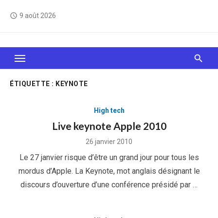
Skip
9 août 2026
access_time
to
content
Le Web, c'est comme une boîte de chocolats… On
sait jamais sur quoi on va tomber !
ÉTIQUETTE :
KEYNOTE
High tech
Live keynote Apple 2010
Posted
26 janvier 2010
on
Le 27 janvier risque d’être un grand jour pour tous les
mordus d’Apple. La Keynote, mot anglais désignant le
discours d’ouverture d’une conférence présidé par …