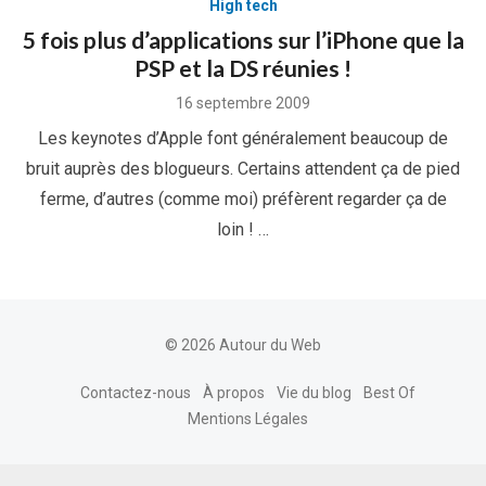
High tech
5 fois plus d’applications sur l’iPhone que la
PSP et la DS réunies !
Posted
16 septembre 2009
on
Les keynotes d’Apple font généralement beaucoup de
bruit auprès des blogueurs. Certains attendent ça de pied
ferme, d’autres (comme moi) préfèrent regarder ça de
loin ! …
© 2026 Autour du Web
Contactez-nous
À propos
Vie du blog
Best Of
Mentions Légales