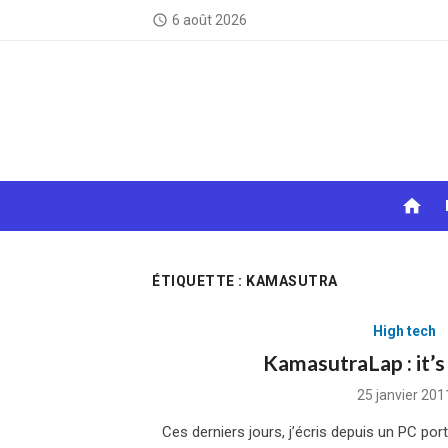
Skip
6 août 2026
access_time
to
content
home
ÉTIQUETTE :
KAMASUTRA
High tech
KamasutraLap : it’s
Posted
25 janvier 201
on
Ces derniers jours, j’écris depuis un PC p