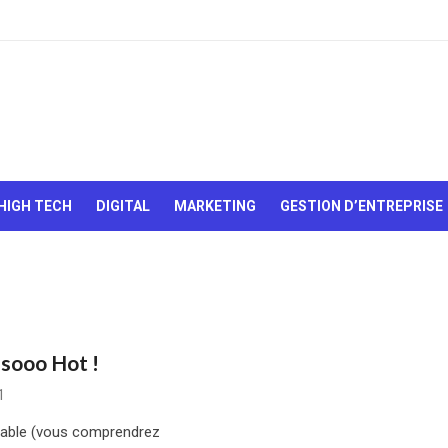
Le Web,
c'est
comme
une boîte
HIGH TECH
DIGITAL
MARKETING
GESTION D’ENTREPRISE
de
chocolats…
On sait
jamais sur
quoi on va
tomber !
 sooo Hot !
1
ortable (vous comprendrez