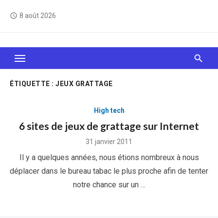
Skip
8 août 2026
access_time
to
content
Le Web, c'est comme une boîte de chocolats… On
sait jamais sur quoi on va tomber !
ÉTIQUETTE :
JEUX GRATTAGE
High tech
6 sites de jeux de grattage sur Internet
Posted
31 janvier 2011
on
Il y a quelques années, nous étions nombreux à nous
déplacer dans le bureau tabac le plus proche afin de tenter
notre chance sur un …