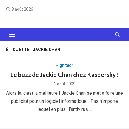
Skip
8 août 2026
access_time
to
content
Le Web, c'est comme une boîte de chocolats… On
sait jamais sur quoi on va tomber !
ÉTIQUETTE :
JACKIE CHAN
High tech
Le buzz de Jackie Chan chez Kaspersky !
Posted
1 août 2009
on
Alors là, c’est la meilleure ! Jackie Chan se met à faire une
publicité pour un logiciel informatique… Pas n’importe
lequel en plus : l’antivirus …