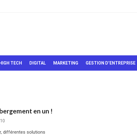
Le Web,
c'est
comme
une boîte
HIGH TECH
DIGITAL
MARKETING
GESTION D’ENTREPRISE
de
chocolats…
On sait
jamais sur
quoi on va
tomber !
ébergement en un !
010
, différentes solutions