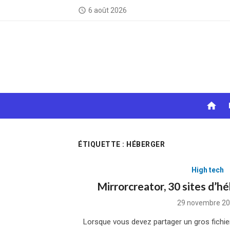
Skip
6 août 2026
access_time
to
content
home
ÉTIQUETTE :
HÉBERGER
High tech
Mirrorcreator, 30 sites d’h
Posted
29 novembre 2
on
Lorsque vous devez partager un gros fichier