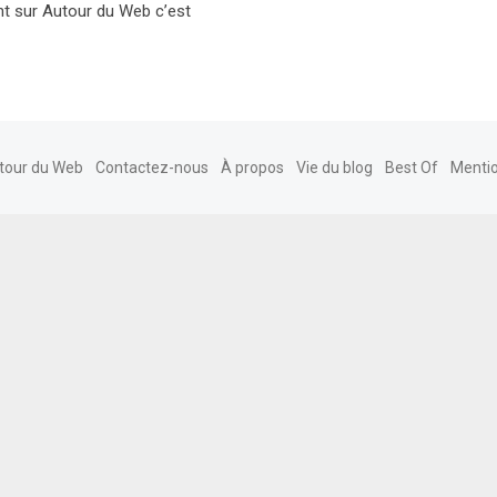
nt sur Autour du Web c’est
tour du Web
Contactez-nous
À propos
Vie du blog
Best Of
Mentio