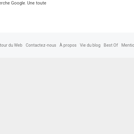
herche Google. Une toute
tour du Web
Contactez-nous
À propos
Vie du blog
Best Of
Mentio