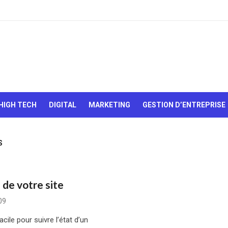
Le Web,
c'est
comme
une boîte
HIGH TECH
DIGITAL
MARKETING
GESTION D’ENTREPRISE
de
chocolats…
On sait
jamais sur
S
quoi on va
tomber !
 de votre site
09
le pour suivre l’état d’un