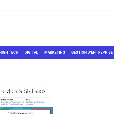
Le Web,
c'est
comme
une boîte
HIGH TECH
DIGITAL
MARKETING
GESTION D’ENTREPRISE
de
chocolats…
On sait
jamais sur
quoi on va
tomber !