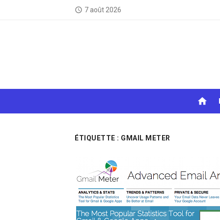
Skip
7 août 2026
access_time
to
content
home
ÉTIQUETTE :
GMAIL METER