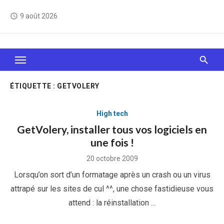
Skip
9 août 2026
access_time
to
content
Le Web, c'est comme une boîte de chocolats… On
sait jamais sur quoi on va tomber !
ÉTIQUETTE :
GETVOLERY
High tech
GetVolery, installer tous vos logiciels en
une fois !
Posted
20 octobre 2009
on
Lorsqu’on sort d’un formatage après un crash ou un virus
attrapé sur les sites de cul ^^, une chose fastidieuse vous
attend : la réinstallation …