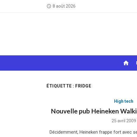
Skip
8 août 2026
access_time
to
content
home
ÉTIQUETTE :
FRIDGE
High tech
Nouvelle pub Heineken Walkin
Posted
25 avril 2009
on
Décidemment, Heineken frappe fort avec se