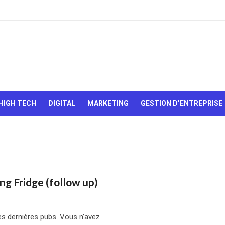
Le Web,
c'est
comme
une boîte
HIGH TECH
DIGITAL
MARKETING
GESTION D’ENTREPRISE
de
chocolats…
On sait
jamais sur
quoi on va
tomber !
g Fridge (follow up)
s dernières pubs. Vous n’avez