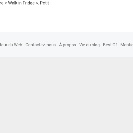
 « Walk in Fridge ». Petit
tour du Web
Contactez-nous
À propos
Vie du blog
Best Of
Mentio