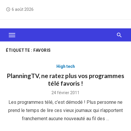
Skip
6 août 2026
access_time
to
content
Le Web, c'est comme une boîte de chocolats… On
sait jamais sur quoi on va tomber !
ÉTIQUETTE :
FAVORIS
High tech
PlanningTV, ne ratez plus vos programmes
télé favoris !
Posted
24 février 2011
on
Les programmes télé, c’est démodé ! Plus personne ne
prend le temps de lire ces vieux journaux qui n’apportent
franchement aucune nouveauté au fil des …