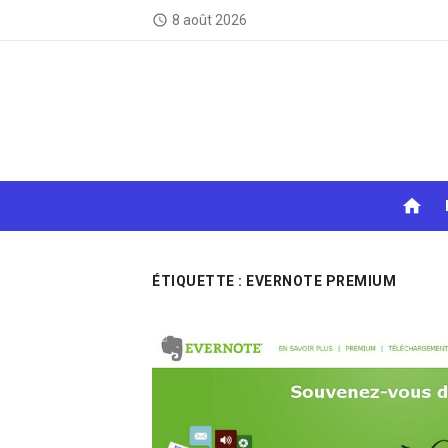
Skip
8 août 2026
access_time
to
content
home
ÉTIQUETTE :
EVERNOTE PREMIUM