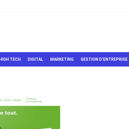
Le Web,
c'est
comme
une boîte
HIGH TECH
DIGITAL
MARKETING
GESTION D’ENTREPRISE
de
chocolats…
On sait
jamais sur
quoi on va
tomber !