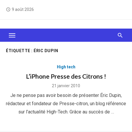
Skip
9 août 2026
access_time
to
content
Le Web, c'est comme une boîte de chocolats… On
sait jamais sur quoi on va tomber !
ÉTIQUETTE :
ÉRIC DUPIN
High tech
L’iPhone Presse des Citrons !
Posted
21 janvier 2010
on
Je ne pense pas avoir besoin de présenter Éric Dupin,
rédacteur et fondateur de Presse-citron, un blog référence
sur l’actualité High-Tech. Grâce au succès de …