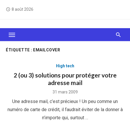
Skip
8 août 2026
access_time
to
content
Le Web, c'est comme une boîte de chocolats… On
sait jamais sur quoi on va tomber !
ÉTIQUETTE :
EMAILCOVER
High tech
2 (ou 3) solutions pour protéger votre
adresse mail
Posted
31 mars 2009
on
Une adresse mail, c’est précieux ! Un peu comme un
numéro de carte de crédit, il faudrait éviter de la donner à
n’importe qui, surtout …