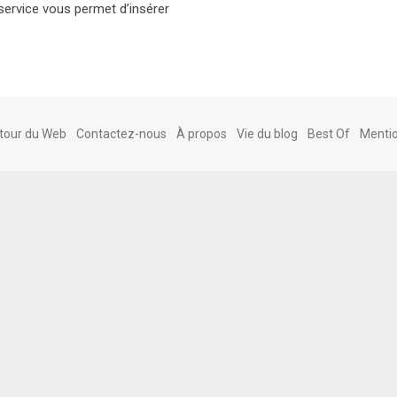
service vous permet d’insérer
tour du Web
Contactez-nous
À propos
Vie du blog
Best Of
Mentio