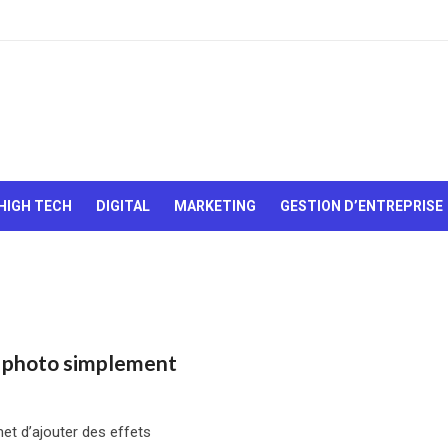
Le Web,
c'est
comme
une boîte
HIGH TECH
DIGITAL
MARKETING
GESTION D’ENTREPRISE
de
chocolats…
On sait
jamais sur
quoi on va
tomber !
 photo simplement
et d’ajouter des effets