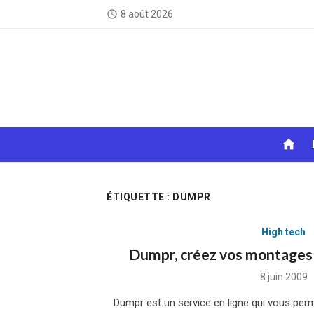
Skip
8 août 2026
access_time
to
content
home
ÉTIQUETTE :
DUMPR
High tech
Dumpr, créez vos montages
Posted
8 juin 2009
on
Dumpr est un service en ligne qui vous perm