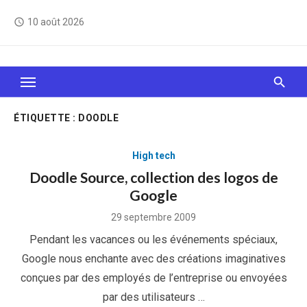
Skip
10 août 2026
access_time
to
content
Le Web, c'est comme une boîte de chocolats… On
sait jamais sur quoi on va tomber !
ÉTIQUETTE :
DOODLE
High tech
Doodle Source, collection des logos de
Google
Posted
29 septembre 2009
on
Pendant les vacances ou les événements spéciaux,
Google nous enchante avec des créations imaginatives
conçues par des employés de l’entreprise ou envoyées
par des utilisateurs …