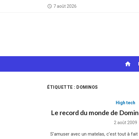
Skip
7 août 2026
access_time
to
content
home
ÉTIQUETTE :
DOMINOS
High tech
Le record du monde de Domino
Posted
2 août 2009
on
S’amuser avec un matelas, c’est tout à fai