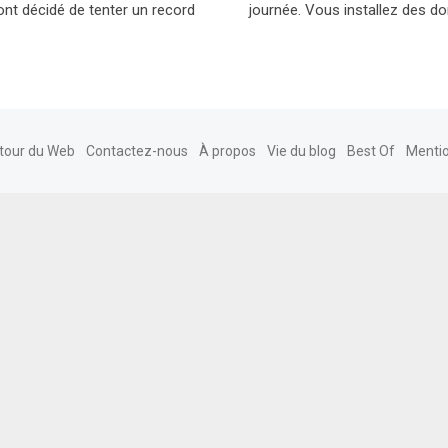
ont décidé de tenter un record
journée. Vous installez des d
tour du Web
Contactez-nous
À propos
Vie du blog
Best Of
Mentio