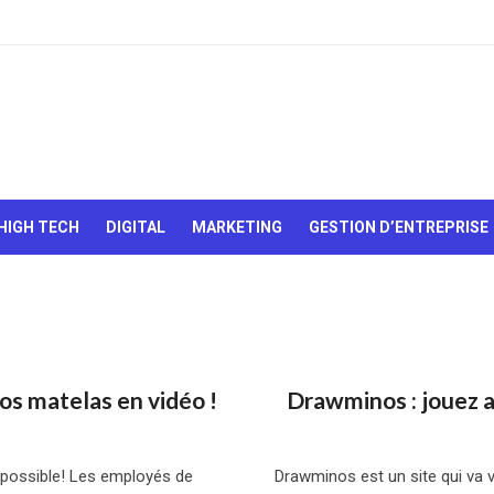
Le Web,
c'est
comme
une boîte
HIGH TECH
DIGITAL
MARKETING
GESTION D’ENTREPRISE
de
chocolats…
On sait
jamais sur
quoi on va
tomber !
s matelas en vidéo !
Drawminos : jouez 
t possible! Les employés de
Drawminos est un site qui va 