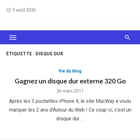
Skip
9 août 2026
access_time
to
content
Le Web, c'est comme une boîte de chocolats… On
sait jamais sur quoi on va tomber !
ÉTIQUETTE :
DISQUE DUR
Vie du blog
Gagnez un disque dur externe 320 Go
Posted
26 mars 2011
on
Après les 3 pochettes iPhone 4, le site MacWay a voulu
marquer les 2 ans d’Autour du Web ! Ce coup-ci, c’est un
disque dur …