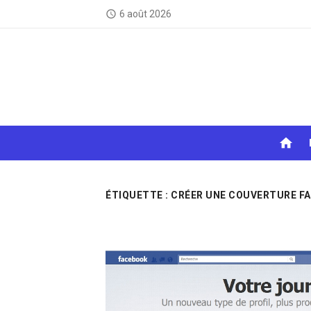
Skip
6 août 2026
access_time
to
content
home
ÉTIQUETTE :
CRÉER UNE COUVERTURE F