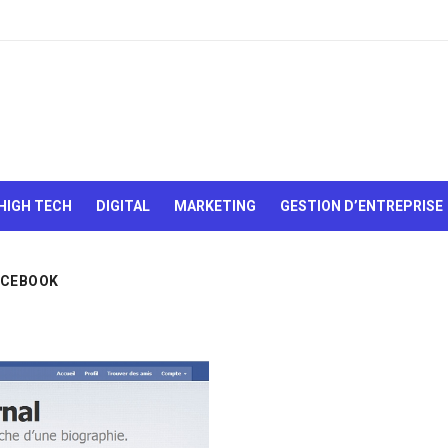
Le Web,
c'est
comme
une boîte
HIGH TECH
DIGITAL
MARKETING
GESTION D’ENTREPRISE
de
chocolats…
On sait
jamais sur
ACEBOOK
quoi on va
tomber !