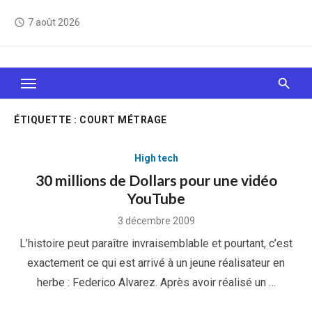
Skip
7 août 2026
access_time
to
content
Le Web, c'est comme une boîte de chocolats… On
sait jamais sur quoi on va tomber !
ÉTIQUETTE :
COURT MÉTRAGE
High tech
30 millions de Dollars pour une vidéo
YouTube
Posted
3 décembre 2009
on
L’histoire peut paraître invraisemblable et pourtant, c’est
exactement ce qui est arrivé à un jeune réalisateur en
herbe : Federico Alvarez. Après avoir réalisé un …