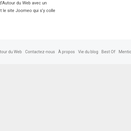
 d’Autour du Web avec un
t le site Joomeo qui s’y colle
tour du Web
Contactez-nous
À propos
Vie du blog
Best Of
Mentio