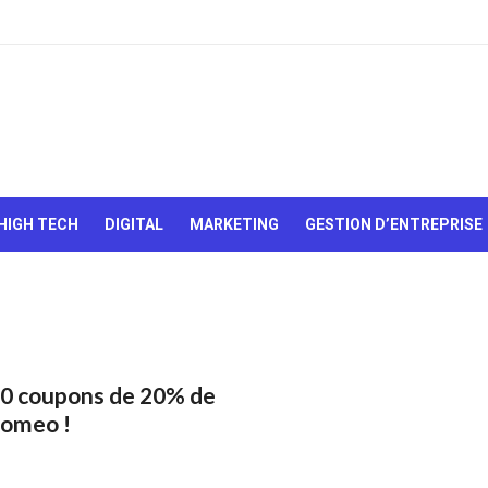
Le Web,
c'est
comme
une boîte
HIGH TECH
DIGITAL
MARKETING
GESTION D’ENTREPRISE
de
chocolats…
On sait
jamais sur
quoi on va
tomber !
10 coupons de 20% de
oomeo !