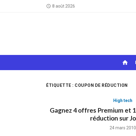
Skip
8 août 2026
access_time
to
content
home
ÉTIQUETTE :
COUPON DE RÉDUCTION
High tech
Gagnez 4 offres Premium et 
réduction sur J
Posted
24 mars 2010
on