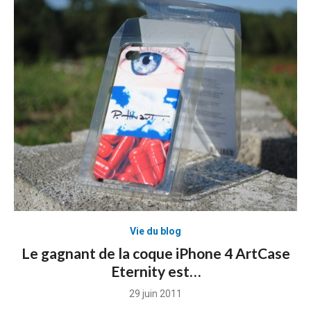
Vie du blog
Le gagnant de la coque iPhone 4 ArtCase
Eternity est…
Posted
29 juin 2011
on