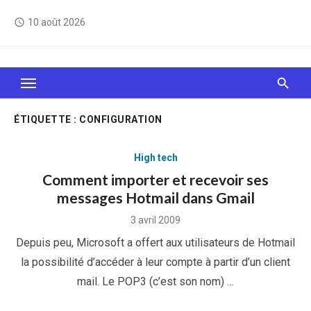
Skip
10 août 2026
access_time
to
content
Le Web, c'est comme une boîte de chocolats… On
sait jamais sur quoi on va tomber !
ÉTIQUETTE :
CONFIGURATION
High tech
Comment importer et recevoir ses
messages Hotmail dans Gmail
Posted
3 avril 2009
on
Depuis peu, Microsoft a offert aux utilisateurs de Hotmail
la possibilité d’accéder à leur compte à partir d’un client
mail. Le POP3 (c’est son nom) …