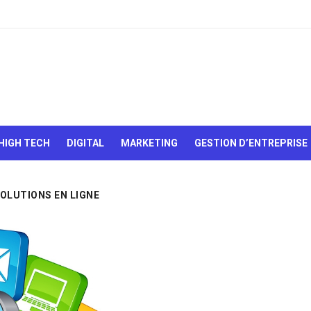
Le Web,
c'est
comme
une boîte
HIGH TECH
DIGITAL
MARKETING
GESTION D’ENTREPRISE
de
chocolats…
On sait
jamais sur
OLUTIONS EN LIGNE
quoi on va
tomber !