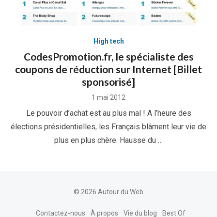
High tech
CodesPromotion.fr, le spécialiste des
coupons de réduction sur Internet [Billet
sponsorisé]
Posted
1 mai 2012
on
Le pouvoir d’achat est au plus mal ! A l’heure des
élections présidentielles, les Français blâment leur vie de
plus en plus chère. Hausse du …
© 2026 Autour du Web
Contactez-nous
À propos
Vie du blog
Best Of