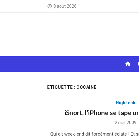
Skip
8 août 2026
access_time
to
content
home
ÉTIQUETTE :
COCAINE
High tech
iSnort, l’iPhone se tape un
Posted
2 mai 2009
on
Qui dit week-end dit forcément éclate ! Et s