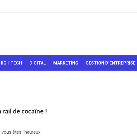
Le Web,
c'est
comme
une boîte
HIGH TECH
DIGITAL
MARKETING
GESTION D’ENTREPRISE
de
chocolats…
On sait
jamais sur
quoi on va
tomber !
 rail de cocaïne !
i vous êtes l’heureux