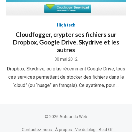
High tech
Cloudfogger, crypter ses fichiers sur
Dropbox, Google Drive, Skydrive et les
autres
Posted
30 mai 2012
on
Dropbox, Skydrive, ou plus récemment Google Drive, tous
ces services permettent de stocker des fichiers dans le
“cloud” (ou “nuage” en français). Ce système, pour …
© 2026 Autour du Web
Contactez-nous
À propos
Vie du blog
Best Of