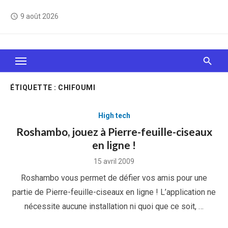
Skip
9 août 2026
access_time
to
content
Le Web, c'est comme une boîte de chocolats… On
sait jamais sur quoi on va tomber !
ÉTIQUETTE :
CHIFOUMI
High tech
Roshambo, jouez à Pierre-feuille-ciseaux
en ligne !
Posted
15 avril 2009
on
Roshambo vous permet de défier vos amis pour une
partie de Pierre-feuille-ciseaux en ligne ! L’application ne
nécessite aucune installation ni quoi que ce soit, …