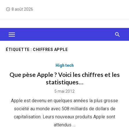
Skip
8 août 2026
access_time
to
content
Le Web, c'est comme une boîte de chocolats… On
sait jamais sur quoi on va tomber !
ÉTIQUETTE :
CHIFFRES APPLE
High tech
Que pèse Apple ? Voici les chiffres et les
statistiques…
Posted
5 mai 2012
on
Apple est devenu en quelques années la plus grosse
société au monde avec 508 milliards de dollars de
capitalisation. Leurs nouveaux produits Apple sont
attendus …